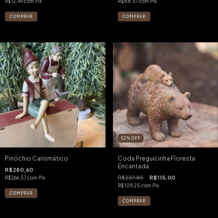
R$12,49
com
Pix
R$88,51
com
Pix
52
%
OFF
Pinóchio Carismático
Coda Preguicinha Floresta
Encantada
R$280,60
R$237,85
R$115,00
R$266,57
com
Pix
R$109,25
com
Pix