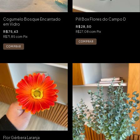
Cogumelo Bosque Encantado
Pill Box Flores do Campo D
em Vidro
R$28,50
R$75,63
R$27,08
com
Pix
R$71,85
com
Pix
Flor Gérbera Laranja