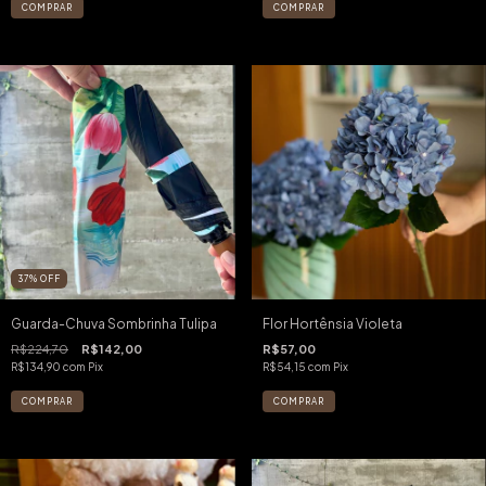
37
%
OFF
Guarda-Chuva Sombrinha Tulipa
Flor Hortênsia Violeta
R$224,70
R$142,00
R$57,00
R$134,90
com
Pix
R$54,15
com
Pix