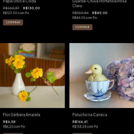
Papai Urso e Coda
Guarda-Chuva Hortênsia Rosa
Claro
R$260,87
R$130,00
R$100,84
R$89,00
R$123,50
com
Pix
R$84,55
com
Pix
Flor Gérbera Amarela
Patucho na Caneca
R$6,58
R$166,61
R$6,25
com
Pix
R$158,28
com
Pix