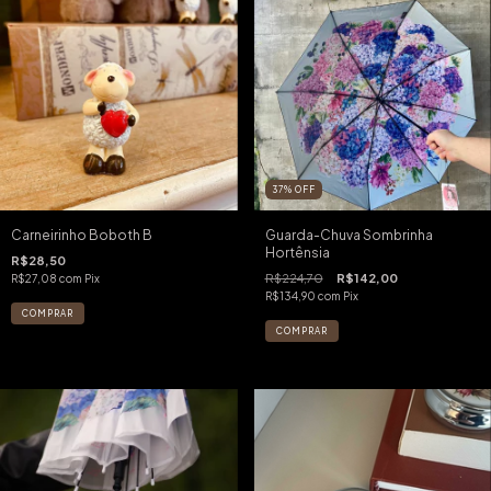
37
%
OFF
Carneirinho Boboth B
Guarda-Chuva Sombrinha
Hortênsia
R$28,50
R$224,70
R$142,00
R$27,08
com
Pix
R$134,90
com
Pix