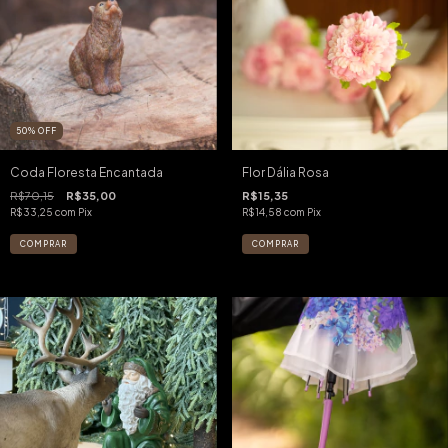
50
%
OFF
Coda Floresta Encantada
Flor Dália Rosa
R$70,15
R$35,00
R$15,35
R$33,25
com
Pix
R$14,58
com
Pix