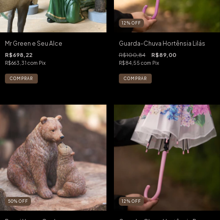
12
%
OFF
Mr Green e Seu Alce
Guarda-Chuva Hortênsia Lilás
R$698,22
R$100,84
R$89,00
R$663,31
com
Pix
R$84,55
com
Pix
50
%
OFF
12
%
OFF