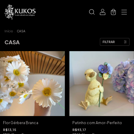
0
Início
.
CASA
CASA
FILTRAR
Flor Gérbera Branca
Patinho com Amor-Perfeito
R$13,15
R$93,17