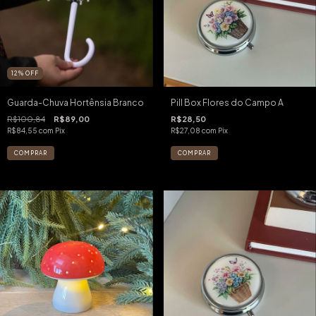
12
%
OFF
Guarda-Chuva Hortênsia Branco
Pill Box Flores do Campo A
R$100,84
R$89,00
R$28,50
R$84,55
com
Pix
R$27,08
com
Pix