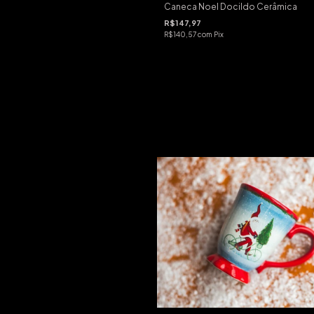
Caneca Noel Docildo Cerâmica
R$147,97
R$140,57
com
Pix