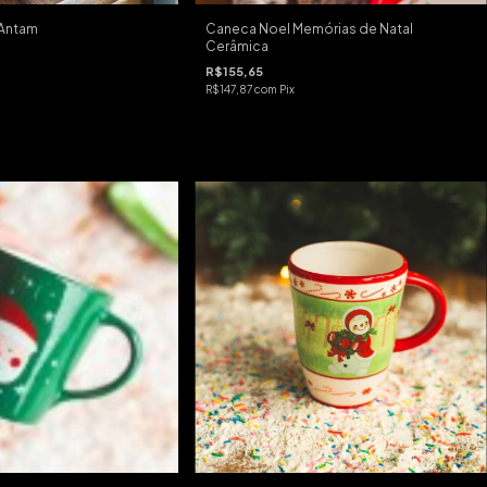
 Antam
Caneca Noel Memórias de Natal
Cerâmica
R$155,65
R$147,87
com
Pix