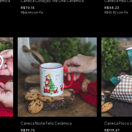
râmica
Caneca Coração The One Cerâmica
Caneca Meu Co
R$70,15
R$48,23
R$66,64
com
Pix
R$45,82
com
Pix
Caneca Noite Feliz Cerâmica
Caneca Floco d
R$99,75
R$119,47