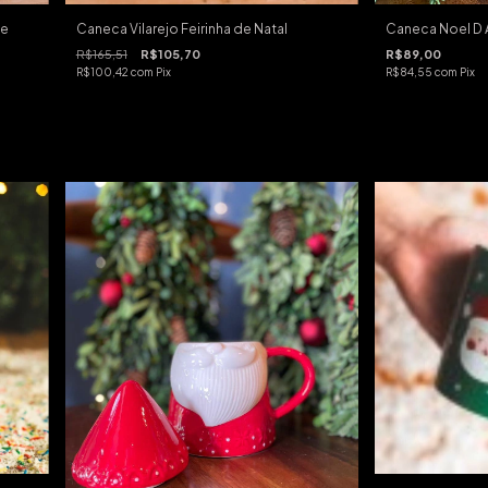
de
Caneca Vilarejo Feirinha de Natal
Caneca Noel D
R$165,51
R$105,70
R$89,00
R$100,42
com
Pix
R$84,55
com
Pix