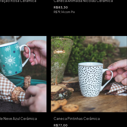
ração Rosa Cerâmica
Caneca Animada Nicolau Cerâmica
R$83,30
R$79,14
com
Pix
e Neve Azul Cerâmica
Caneca Pintinhas Cerâmica
R$77,00