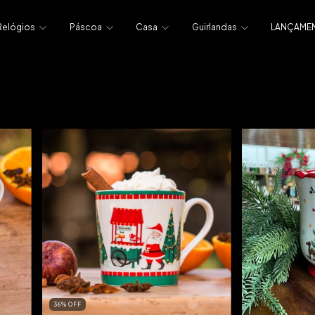
Relógios
Páscoa
Casa
Guirlandas
LANÇAME
36
%
OFF