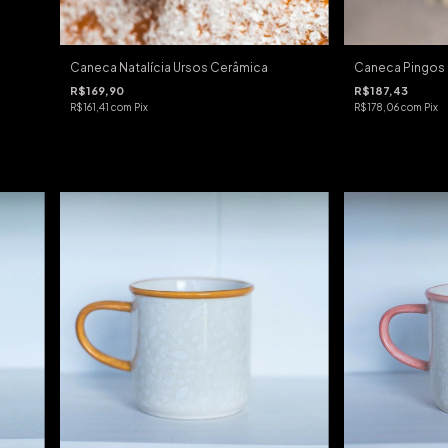
Caneca Natalícia Ursos Cerâmica
Caneca Pingos 
R$169,90
R$187,43
R$161,41
com
Pix
R$178,06
com
Pix