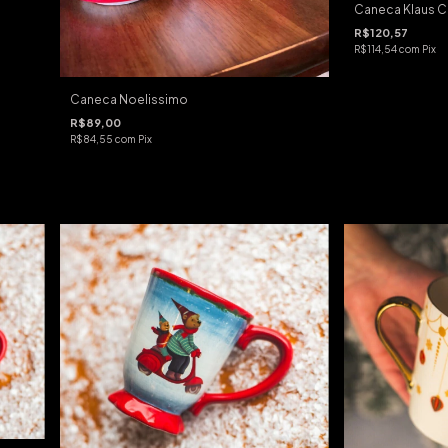
Caneca Klaus C
R$120,57
R$114,54
com
Pix
Caneca Noelissimo
R$89,00
R$84,55
com
Pix