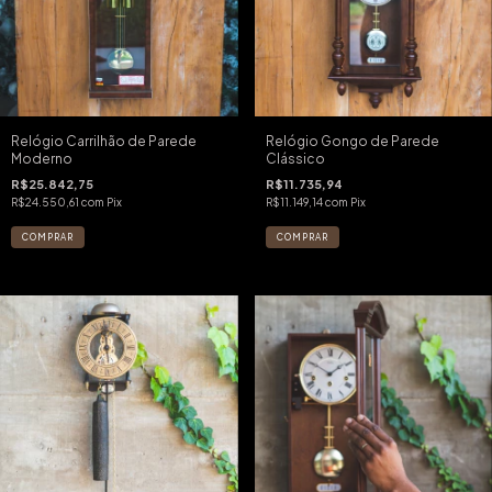
Relógio Carrilhão de Parede
Relógio Gongo de Parede
Moderno
Clássico
R$25.842,75
R$11.735,94
R$24.550,61
com
Pix
R$11.149,14
com
Pix