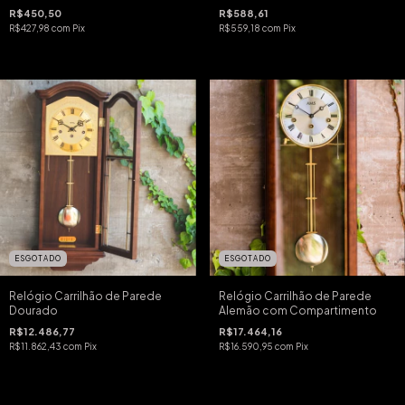
R$450,50
R$588,61
R$427,98
com
Pix
R$559,18
com
Pix
ESGOTADO
ESGOTADO
Relógio Carrilhão de Parede
Relógio Carrilhão de Parede
Dourado
Alemão com Compartimento
R$12.486,77
R$17.464,16
R$11.862,43
com
Pix
R$16.590,95
com
Pix