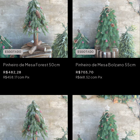
ESGOTADO
ESGOTADO
Pinheiro de Mesa Forest 50cm
Pinheiro de Mesa Bolzano 55cm
R$482,28
R$703,70
R$458,17
com
Pix
R$668,52
com
Pix