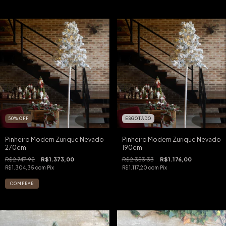
50
%
OFF
ESGOTADO
Pinheiro Modern Zurique Nevado
Pinheiro Modern Zurique Nevado
270cm
190cm
R$2.747,92
R$1.373,00
R$2.353,33
R$1.176,00
R$1.304,35
com
Pix
R$1.117,20
com
Pix