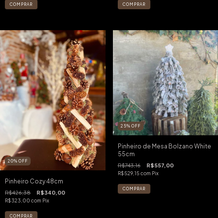
25
%
OFF
Pinheiro de Mesa Bolzano White
55cm
20
%
OFF
R$743,16
R$557,00
R$529,15
com
Pix
Pinheiro Cozy 48cm
R$426,38
R$340,00
R$323,00
com
Pix