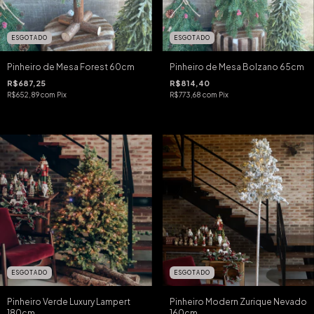
ESGOTADO
ESGOTADO
Pinheiro de Mesa Forest 60cm
Pinheiro de Mesa Bolzano 65cm
R$687,25
R$814,40
R$652,89
com
Pix
R$773,68
com
Pix
ESGOTADO
ESGOTADO
Pinheiro Verde Luxury Lampert
Pinheiro Modern Zurique Nevado
180cm
160cm