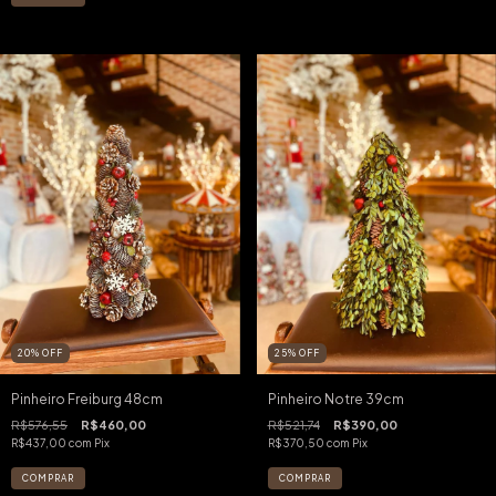
20
%
OFF
25
%
OFF
Pinheiro Freiburg 48cm
Pinheiro Notre 39cm
R$576,55
R$460,00
R$521,74
R$390,00
R$437,00
com
Pix
R$370,50
com
Pix